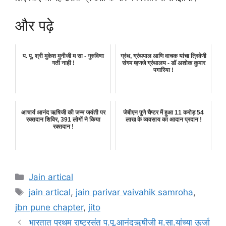
और पढ़े
प. पू. श्री मुकेश मुनीजी म सा - गुरुविणा
ग्रंथ, ग्रंथपाल आणि वाचक यांचा त्रिवेणी
गती नाही !
संगम म्हणजे ग्रंथालय - डॉ अशोक कुमार
पगारिया !
आचार्य आनंद ऋषिजी की जन्म जयंती पर
जेबीएन पुणे चैप्टर में हुआ 11 करोड़ 54
रक्तदान शिविर, 391 लोगों ने किया
लाख के व्यवसाय का आदान प्रदान !
रक्तदान !
Categories
Jain artical
Tags
jain artical
,
jain parivar vaivahik samroha
,
jbn pune chapter
,
jito
भारतात प्रथम राष्ट्रसंत प.पू.आनंदऋषीजी म.सा.यांच्या ऊर्जा