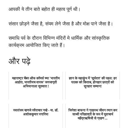
आपकी ये तीन बाते बहोत ही महत्व पूर्ण थी।
संसार छोड़ने जैसा है, संयम लेने जैसा है और मोक्ष पाने जैसा है।
समाधि पर्व के दौरान विभिन्न मंदिरों मे धार्मिक और सांस्कृतिक
कार्यक्रम आयोजित किए जाते हैं।
और पढ़े
महाराष्ट्र चेंबर ऑफ कॉमर्स च्या 'भारतीय
ज्ञान के महाकुंभ में 'सूर्यदत्त' की पहल: हर
आहोत, भारतीयच वापरू' जनजागृती
पाठक को किताब, होनहार छात्रों को
अभियानाला सुरुवात !
सुनहरा सम्मान!
स्वातंत्र्य म्हणजे स्वैराचार नव्हे - मा. डॉ.
जिनेशा बाफना ने ग्रहस्थ जीवन त्याग कर
अशोककुमार पगारिया
साध्वी परिज्ञाश्री के रूप में युवाचार्य
महेंद्रऋषिजी से ग्रहण ...