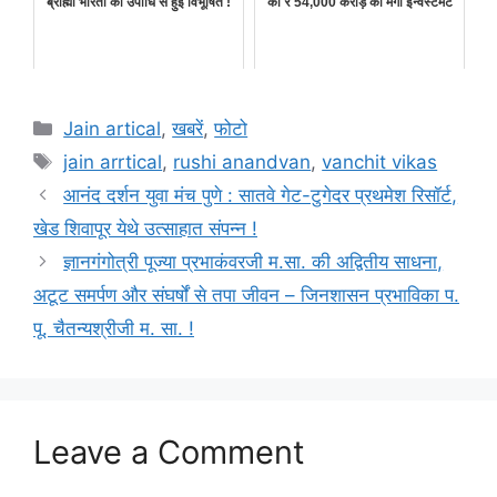
ब्राह्मी भारती की उपाधि से हुईं विभूषित !
का ₹ 54,000 करोड़ का मेगा इन्वेस्टमेंट
Categories
Jain artical
,
खबरें
,
फोटो
Tags
jain arrtical
,
rushi anandvan
,
vanchit vikas
आनंद दर्शन युवा मंच पुणे : सातवे गेट-टुगेदर प्रथमेश रिसॉर्ट,
खेड शिवापूर येथे उत्साहात संपन्न !
ज्ञानगंगोत्री पूज्या प्रभाकंवरजी म.सा. की अद्वितीय साधना,
अटूट समर्पण और संघर्षों से तपा जीवन – जिनशासन प्रभाविका प.
पू. चैतन्यश्रीजी म. सा. !
Leave a Comment