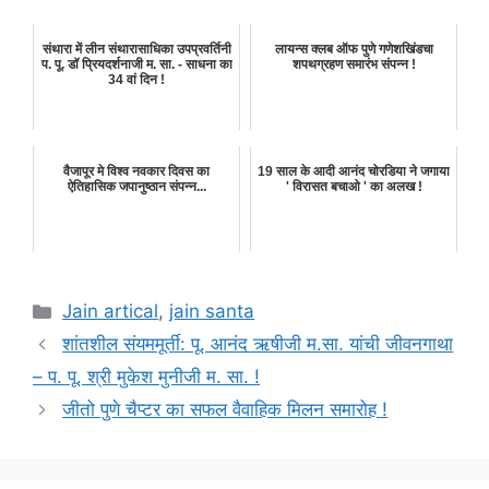
संथारा में लीन संथारासाधिका उपप्रवर्तिनी
लायन्स क्लब ऑफ पुणे गणेशखिंडचा
प. पू. डॉ प्रियदर्शनाजी म. सा. - साधना का
शपथग्रहण समारंभ संपन्न !
34 वां दिन !
वैजापूर मे विश्व नवकार दिवस का
19 साल के आदी आनंद चोरडिया ने जगाया
ऐतिहासिक जपानुष्ठान संपन्न...
' विरासत बचाओ ' का अलख !
Categories
Jain artical
,
jain santa
शांतशील संयममूर्ती: पू. आनंद ऋषीजी म.सा. यांची जीवनगाथा
– प. पू. श्री मुकेश मुनीजी म. सा. !
जीतो पुणे चैप्टर का सफल वैवाहिक मिलन समारोह !