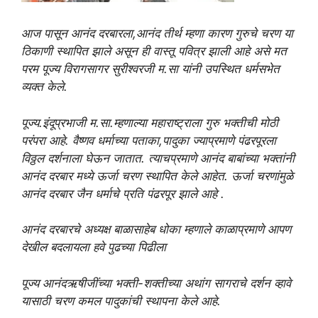
आज पासून आनंद दरबारला,आनंद तीर्थ म्हणा कारण गुरुचे चरण या
ठिकाणी स्थापित झाले असून ही वास्तू पवित्र झाली आहे असे मत
परम पूज्य विरागसागर सुरीश्वरजी म.सा यांनी उपस्थित धर्मसभेत
व्यक्त केले.
पूज्य.इंदूप्रभाजी म.सा.म्हणाल्या महाराष्ट्राला गुरु भक्तीची मोठी
परंपरा आहे. वैष्णव धर्माच्या पताका,पादुका ज्याप्रमाणे पंढरपूरला
विठ्ठल दर्शनाला घेऊन जातात. त्याचप्रमाणे आनंद बाबांच्या भक्तांनी
आनंद दरबार मध्ये ऊर्जा चरण स्थापित केले आहेत. ऊर्जा चरणांमुळे
आनंद दरबार जैन धर्माचे प्रति पंढरपूर झाले आहे .
आनंद दरबारचे अध्यक्ष बाळासाहेब धोका म्हणाले काळाप्रमाणे आपण
देखील बदलायला हवे पुढच्या पिढीला
पूज्य आनंदऋषीजींच्या भक्ती-शक्तीच्या अथांग सागराचे दर्शन व्हावे
यासाठी चरण कमल पादुकांची स्थापना केले आहे.