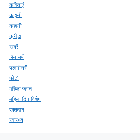
कविताएं
कहानी
कहानी
क्रीड़ा
खबरें
जैन धर्म
प्रश्नोत्तरी
फोटो
महिला जगत
महिला दिन विशेष
रक्तदान
स्वास्थ्य