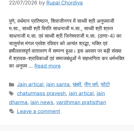
22/07/2026
by
Rupal Chordiya
पुणे, वर्धमान प्रतिष्ठान, शिवाजीनगर में साध्वी श्री अनुपमाजी
म.सा., साध्वी श्री विरति साधनाजी म.सा., साध्वी श्री श्रुत
साधनाजी म.सा. एवं साध्वी श्री जिनेश्वराजी म.सा. (ठाणा-4) का
चातुर्मास मंगल प्रवेश रविवार को अत्यंत श्रद्धा, भक्ति एवं
हर्षोल्लासपूर्ण वातावरण में सम्पन्न हुआ। इस अवसर पर बड़ी संख्या
में श्रावक-श्राविकाओं एवं समाजबंधुओं ने सहभागिता कर धर्मभक्ति
का अनुपम …
Read more
Categories
Jain artical
,
jain santa
,
खबरें
,
जैन धर्म
,
फोटो
Tags
chaturmass pravesh
,
jain artical
,
jain
dharma
,
jain news
,
vardhman pratisthan
Leave a comment