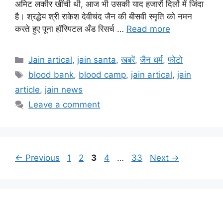
अमिट लकीर खींची थी, आज भी उसकी याद हजारों दिलों में जिंदा
है। श्रद्धेय श्री राकेश देवीचंद जैन की बीसवी स्मृति को नमन
करते हुए पूना हॉस्पिटल अँड रिसर्च …
Read more
Categories
Jain artical
,
jain santa
,
खबरें
,
जैन धर्म
,
फोटो
Tags
blood bank
,
blood camp
,
jain artical
,
jain
article
,
jain news
Leave a comment
Page
Page
Page
Page
Page
←
Previous
1
2
3
4
…
33
Next
→