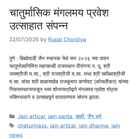
चातुर्मासिक मंगलमय प्रवेश
उत्साहात संपन्न
22/07/2026
by
Rupal Chordiya
पुणे : बिबवेवाडी जैन स्थानक येथे सन २०२६ च्या पावन
चातुर्मासानिमित्त महासाध्वी राजस्थान वीरांगना प. पू. श्री
जयश्रीजी म.सा., श्री राजश्रीजी म.सा. तथा श्री समीक्षाश्रीजी
म.सा. यांचा श्री बाळासाहेब राजकुमार कर्णावट (कोयलीकर) यांच्या
निवासस्थानापासून भव्य शोभायात्रेद्वारे मंगलमय प्रवेश मोठ्या
भक्तिभावाने व उत्साहपूर्ण वातावरणात संपन्न झाला.
Categories
Jain artical
,
jain santa
,
खबरें
,
जैन धर्म
Tags
chaturmass
,
jain artical
,
jain dharma
,
jain
news