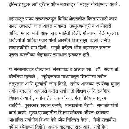
इन्स्टिट्युट्स ला” ब्रँड्स ऑफ महाराष्ट्र ” म्हणून गौरविण्यात आले .
महाराष्ट्र राज्य सरकारकडून विविध क्षेत्रातील विस्तारासाठी काय
पावले उचलली जात आहेत याबाबत उपमुख्यमंत्री व अर्थमंत्री
अजित पवार यांनी आश्वासक माहिती दिली. गौरवाच्या वेळी प्रत्येक
विजेत्यांची अजित पवार यांनी आस्थेने विचारपूस केली तसेच
शाबासकीची थाप दिली . यामुळे ब्रँड्स ऑफ महाराष्ट्र सन्मान
प्राप्त व्यक्तीच्या चेहऱ्यावर समाधान झळकत होते.
या सन्मानाबद्दल बोलताना संस्थापक व अध्यक्ष प्रा. डॉ. संजय बी.
चोरडिया म्हणाले , ‘सूर्यदत्त’च्या माध्यमातून शिक्षणाला नवीन
तंत्रज्ञान आणि मूल्यांची जोड दिली. तसेच आजच्या स्पर्धेच्या युगात
नवीन बदलांना आपलेसे करीत सर्वासाठी शिक्षण आणि सर्वांगीण
शिक्षण देण्याचे , नवीन शैक्षणिक धोरणांतर्गत विविध उपक्रम
राबविणे, पुरस्कार प्रदान करणे, मान्यवरांना भेटणे, समाजोपयोगी
कार्य करणे, मुख्य प्रवाहातील शिक्षणाबरोबरच जीवन-कौशल्य
आधारित सर्वांगीण शिक्षण देणे ध्येय निश्चित केले . गेली सत्तावीस
वर्षे या ध्येयाच्या दिशेने अथक वाटचाल सुरू आहे. नवोन्मेष,