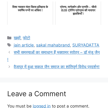
विश्व नवकार मंत्र दिवस इतिहास के
प्रेरणा, मार्गदर्शन और प्रगति – जीतो
स्वर्णिम पन्नों पर अंकित !
B2B ट्रेनिंग प्रोग्राम की यादगार
झलकियाँ !
Categories
खबरें
,
फोटो
Tags
jain article
,
sakal mahabrand
,
SURYADATTA
सभी समस्याओं का समाधान हैं भक्तामर स्तोत्र – डॉ मंजू जैन
!
वैजापूर में हुआ सकल जैन समाज का शांतिपूर्ण विरोध प्रदर्शन!
Leave a Comment
You must be
logged in
to post a comment.