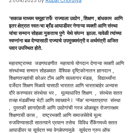
21/04/2025
by
Rupal Chordiya
‘सकाळ माध्यम समूहा’तर्फे राज्याला उद्योग , शिक्षण , बांधकाम आणि
इतर क्षेत्रात स्वतःचा ब्रँड आघाडीवर नेणाऱ्या व्यक्ती आणि संस्था
यांचा सन्मान सोहळा नुकताच पुणे येथे संपन्न झाला. यावेळी त्यांच्या
स्वप्नांना बळ देण्यासाठी राज्याचे उपमुख्यमंत्री व अर्थमंत्री अजित
पवार उपस्थित होते.
महाराष्ट्राच्या जडणघडणीत महत्वाचे योगदान देणाऱ्या व्यक्ती आणि
संस्थांच्या सन्मान सोहळ्यात वैश्विक दृष्टिकोनातन ज्ञानदान ,
शिक्षणतज्ज्ञांची कोअर टीम आणि सल्लागार मंडळ, विद्यार्थ्यांना
दर्जेदार शिक्षण मिळावे यासाठी भारतात आणि भारताबाहेर अभ्यास
दौरे करण्यावर संस्थेचा भर , मूल्याधारित शिक्षण , संस्थेस सतत
तज्ज्ञ मंडळींच्या भेटी आणि व्याख्याने l ‘नॅक’ मान्यताप्राप्त संस्था
, पुस्तकी ज्ञानाऐवजी आणि उद्योगांची गरज ओळखून रोजगारक्षम
शिक्षणाची कास , राष्ट्रभक्ती आणि समाजसेवेचे मूल्य
रुजविण्यासाठी सातत्याने प्रयत्न तसेच विविध रँकिंगमध्ये सतत
आघाडीवर या सूर्यदत्त च्या वेगळेपणामुळे सूर्यदत्त ग्रुप ऑफ