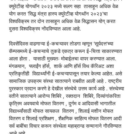
क्युरेटीव्ह योगथॉन २०२३ मध्ये सलग सहा तासाहून अधिक वेळ
योग करत ‘सिद्ध मंत्रा हास्य क्युरेटीव्ह योगथॉन २०२३’चा
विश्वविक्रम तर दोन तासाहून अधिक वेळ सिद्धासन योग् करत
दुसरा विश्वविक्रम नोंदविण्यात आला आहे.
दिवसेंदिवस वाढणाऱ्या ई-कचऱ्यावर तोडगा म्हणून ‘सूर्यदत्त’च्या
कॅम्पसमध्ये ई-कचऱ्याचे तुकडे एकत्र करून ई-चित्ता साकारण्यात
आला होता . यासाठी मुख्यतः मोबाईलचा वापर करण्यात आला.
मंगळयान, फ्लाईंग हॉर्स, शार्क आणि हॉर्स विथ कॅरिअट अशा
प्रतिकृतीही विद्यार्थ्यांनी ई-कचऱ्यापासून तयार केल्या आहेत. असे
सामाजिक उपक्रम संस्था सातत्याने राबवीत आली आहे . राष्ट्रीय
पुरस्कार प्रदान करणे हे देखील संस्थेचे उत्तम कार्य आहे . संस्थेच्या
वतीने सातत्याने आरोग्य शिबिरे , रक्तदान शिबिरे, दिव्यांगांकरिता
कृत्रिम अवयवाचे मोफत वितरण , दुर्गम व आदिवासी भागातील
विद्यार्थ्यांसाठी मोफत सायकल वितरण , शिलाई मशीन मोफत
वितरण व शिलाई प्रशिक्षण , शैक्षणिक साहित्य मोफत वितरण आदी
सर्व बाबींचा विचार करून संस्थेला महाब्रान्ड सन्मानाने गौरविण्यात
आले आहे .