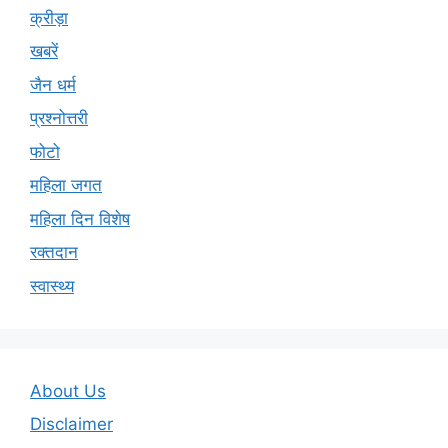
क्रीड़ा
खबरें
जैन धर्म
प्रश्नोत्तरी
फोटो
महिला जगत
महिला दिन विशेष
रक्तदान
स्वास्थ्य
About Us
Disclaimer