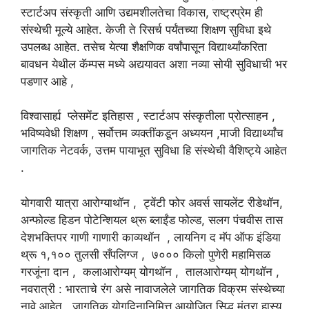
स्टार्टअप संस्कृती आणि उद्यमशीलतेचा विकास, राष्ट्रप्रेम ही
संस्थेची मूल्ये आहेत. केजी ते रिसर्च पर्यंतच्या शिक्षण सुविधा इथे
उपलब्ध आहेत. तसेच येत्या शैक्षणिक वर्षांपासून विद्यार्थ्यांकरिता
बावधन येथील कॅम्पस मध्ये अद्ययावत अशा नव्या सोयी सुविधाची भर
पडणार आहे ,
विश्वासार्ह्य प्लेसमेंट इतिहास , स्टार्टअप संस्कृतीला प्रोत्साहन ,
भविष्यवेधी शिक्षण , सर्वोत्तम व्यक्तींकडून अध्ययन ,माजी विद्यार्थ्यांच
जागतिक नेटवर्क, उत्तम पायाभूत सुविधा हि संस्थेची वैशिष्ट्ये आहेत
.
योगवारी यात्रा आरोग्याथॉन , ट्वेंटी फोर अवर्स सायलेंट रीडेथॉन,
अन्फोल्ड हिडन पोटेन्शियल थ्रू ब्लाईंड फोल्ड, सलग पंचवीस तास
देशभक्तिपर गाणी गाणारी काव्यथॉन , लायनिग द मॅप ऑफ इंडिया
थ्रू १,१०० तुलसी सँपलिग्ज , ७००० किलो पुणेरी महामिसळ
गरजूंना दान , कलाआरोग्यम् योगथॉन , तालआरोग्यम् योगथॉन ,
नवरात्री : भारताचे रंग असे नावाजलेले जागतिक विक्रम संस्थेच्या
नावे आहेत. जागतिक योगदिनानिमित्त आयोजित सिद्ध मंत्रा हास्य