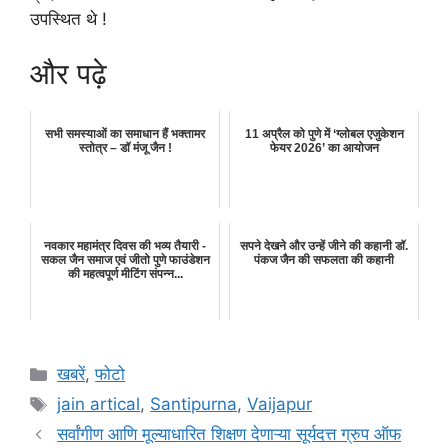
उपस्थित थे !
और पढ़े
सभी समस्याओं का समाधान हैं भक्तामर
11 अप्रैल को पुणे में ‘ग्लोबल एजुकेशन
स्तोत्र – डॉ मंजू जैन !
फेयर 2026’ का आयोजन
नवकार महामंत्र दिवस की भव्य तैयारी -
सपने देखने और उन्हें जीने की कहानी डॉ.
सकल जैन समाज एवं जीतो पुणे फाउंडेशन
पंकज जैन की सफलता की कहानी
की महत्वपूर्ण मीटिंग संपन्न...
Categories
खबरें
,
फोटो
Tags
jain artical
,
Santipurna
,
Vaijapur
सर्वांगीण आणि मूल्याधारित शिक्षण देणाऱ्या सूर्यदत्त ग्रुप ऑफ