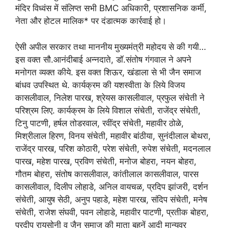
मंदिर विध्वंस में संलिप्त सभी BMC अधिकारी, प्रशासनिक कर्मी,
नेता और होटल मालिक* पर दंडात्मक कार्रवाई हो।
ऐसी अपील सरकार तथा माननीय मुख्यमंत्री महोदय से की गयी…
इस वक्त सौ.आनंदीबाई अन्नदाते, डॉ.संतोष गंगवाल ने अपने
मनोगत व्यक्त कीये. इस वक्त शिऊर, खंडाला से भी जैन समाज
बांधव उपस्थित थे. कार्यक्रम की यशस्वीता के लिये विजय
कासलीवाल, निलेश पारख, श्रेयस कासलीवाल, प्रफुल संचेती ने
परिश्रम लिए. कार्यक्रम के लिये विशाल संचेती, राजेंद्र संचेती,
टिनु पाटणी, हर्षल तोडरवाल, रवींद्र संचेती, महावीर ठोळे,
मिश्रीलाल हिरण, विनय संचेती, महावीर बांठीया, सुनंदीलाल बोथरा,
राजेंद्र पारख, परिश कोठारी, परेश संचेती, रुपेश संचेती, मदनलाल
पारख, महेश पारख, प्रविण संचेती, मनोज बोहरा, नयन बोहरा,
गौतम बोहरा, संतोष कासलीवाल, कांतीलाल कासलीवाल, पारस
कासलीवाल, दिलीप लोहाडे, अनिल वायचळ, प्रदिप झांजरी, दर्शन
संचेती, आयुष सेठी, अनुप पहाडे, महेश पारख, संदिप संचेती, मनेष
संचेती, राजेश संघवी, पवन लोहाडे, महावीर पाटणी, प्रतीक बोहरा,
प्रदीप रायसोनी व जैन समाज की माता बहनें आदी मान्यवर