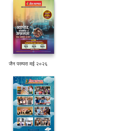
जैन परम्परा मई २०२६