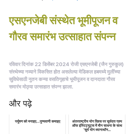
एसएनजेबी संस्थेत भूमीपूजन व
गौरव समारंभ उत्साहात संपन्न
रविवार दिनांक 22 डिसेंबर 2024 रोजी एसएनजेबी (जैन गुरुकुल)
संस्थेच्या नव्याने विकसित होत असलेल्या मेडिकल हबमध्ये मुलींच्या
सुविधेसाठी नुतन कन्या वसतिगृहाचे भूमीपूजन व दानदाता गौरव
समारंभ मोठ्या उत्साहात संपन्न झाला.
और पढ़े
पर्युषण को मनाइए…पुण्यवाणी कमाइए
अंतरराष्ट्रीय योग दिवस पर सूर्यदत्त ग्रुप
ऑफ इंस्टिट्यूट्स में मौन साधना के साथ
'सूर्य योग ध्यानाथॉन...