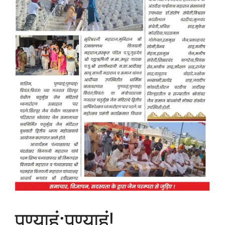
पुण्याहं;पुण्याहं!