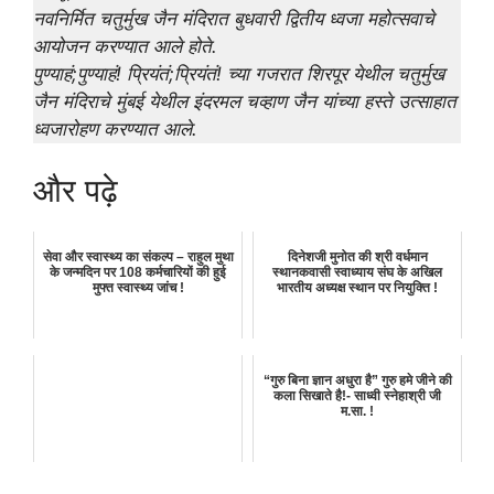
नवनिर्मित चतुर्मुख जैन मंदिरात बुधवारी द्वितीय ध्वजा महोत्सवाचे
आयोजन करण्यात आले होते.
पुण्याहं;पुण्याहं! प्रियंतं;प्रियंतं! च्या गजरात शिरपूर येथील चतुर्मुख
जैन मंदिराचे मुंबई येथील इंदरमल चव्हाण जैन यांच्या हस्ते उत्साहात
ध्वजारोहण करण्यात आले.
और पढ़े
सेवा और स्वास्थ्य का संकल्प – राहुल मुथा
दिनेशजी मुनोत की श्री वर्धमान
के जन्मदिन पर 108 कर्मचारियों की हुई
स्थानकवासी स्वाध्याय संघ के अखिल
मुफ्त स्वास्थ्य जांच !
भारतीय अध्यक्ष स्थान पर नियुक्ति !
“गुरु बिना ज्ञान अधुरा है” गुरु हमे जीने की
कला सिखाते है!- साध्वी स्नेहाश्री जी
म.सा. !