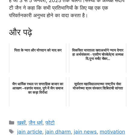
है जो 3 से 5 जनवरी, 2025 तक चलेगा।संस्था के अध्यक्ष संदीप
टी जैन ने कहा कि सभी प्रतिभागियों के लिए यह एक एक
परिवर्तनकारी अनुभव होने का वादा करता है।
और पढ़े
पिता के प्यार और योगदान को याद कर
विकसित भारताला खराअर्थाने न्याय देणार
हा अर्थसंकल्प - प्रवीण चोरबेले(मा अध्यक्ष
दि.पुना मर्चंट चेंबर...
जैन धार्मिक स्थल पर सप्ताहिक बाजार का
सूर्यदत्त महाविद्यालयाच्या राष्ट्रीय सेवा
आरक्षण –वडगांव मावल, पुणे में जैन समाज
योजनेच्या श्रम संस्कार शिबिराची सांगता
का कड़ा विरोध!
Categories
खबरें
,
जैन धर्म
,
फोटो
Tags
jain article
,
jain dharm
,
jain news
,
motivation