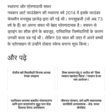
स्थापना और प्रेरणादायी सफर
नवकार आर्ट फाउंडेशन की स्थापना वर्ष 2014 में इसके फाउंडर
चेयरमैन मनसुख छाजेड़ द्वारा की गई थी। मनसुखजी (जो अब 73
वर्ष के हैं) का अपना सफर भी बेहद प्रेरणादायक है। बचपन से
ड्राइंग का शौक होने के बावजूद, पारिवारिक जिम्मेदारियों के कारण
उनकी कला दब गई थी। लेकिन 59 साल की उम्र में अपने बच्चों
के प्रोत्साहन से उन्होंने दोबारा स्केच बनाना शुरू किया।
और पढ़े
पोलीस खरे मित्रमैत्री दिनाचा आगळा
विश्व कल्याण हेतु 9 अप्रैल को 'विश्व
वेगळा उपक्रम
नवकार महामंत्र दिवस' / नवकार डे का
भव्य आयोजन !
प्राप्तिकर कराच्या बाबतीत नोकरदारांना
जीवनात संस्कार, कर्म आणि सकारात्मक
आणि इतर करदात्यांना सुद्धा फार मोठा
कार्यशैली अत्यावश्यक - ॲड. रूपल
दिलासा देणारा अर्थसंकल्प
चोरडिया