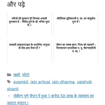
और पढ़े
मरीजों की मुस्कान ही जिनका असली
कीर्तियश सूरीश्वरजी म. सा. का चातुर्मास
पुरस्कार है – मिलिए पुणे के डॉ. योगेश भुरट
पुना में !
से..!
लक्ज़री लाइफस्टाइल के अल्टीमेट अनुभव
जीवन का सच्चा ज्ञान: नित्य को पहचानें –
के लिए आप तैयार हैं ?
जिनशासन प्रभाविका प. पू. चैतन्यश्रीजी
म. सा. !
Categories
खबरें
,
फोटो
Tags
ayambil
,
jain artical
,
jain dharma
,
vaishvik
shanti
जेबीएन पुणे चैप्टर में हुआ 1 करोड़ 59 लाख के व्यवसाय का
आदान प्रदान !