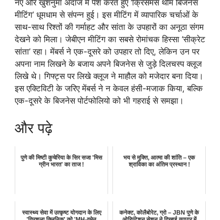
नए और खुशनुमा अंदाज में पेश करते हुए ‘क्रिसमस थीम बिजनेस
मीटिंग’ धूमधाम से संपन्न हुई। इस मीटिंग में व्यापारिक चर्चाओं के
साथ-साथ रिश्तों की गर्माहट और सांता के उपहारों का अनूठा संगम
देखने को मिला। जेबीएन मीटिंग का सबसे रोमांचक हिस्सा ‘सीक्रेट
सांता’ रहा। मेंबर्स ने एक-दूसरे को उपहार तो दिए, लेकिन उन पर
अपना नाम लिखने के बजाय अपने बिजनेस से जुड़े दिलचस्प क्लूज
लिखे थे। गिफ्ट्स पर लिखे क्लूज ने माहौल को मजेदार बना दिया।
इस एक्टिविटी के जरिए मेंबर्स ने न केवल हंसी-मजाक किया, बल्कि
एक-दूसरे के बिजनेस पोर्टफोलियो को भी गहराई से समझा।
और पढ़े
पुणे की मिष्टी कुचेरिया के सिर सजा 'मिस
भय से मुक्ति, आत्मा की शांति – एक
ग्रीन भारत' का ताज !
श्राविका का अंतिम प्रस्थान !
स्वास्थ्य सेवा में उत्कृष्ट योगदान के लिए
कनेक्ट, कोलैबोरेट, ग्रो – JBN पुणे के
'त्रिशला क्लिनिक' को 'MH-वूमेन
ओरिएंटेशन सेशन ने दिखाई व्यापार में