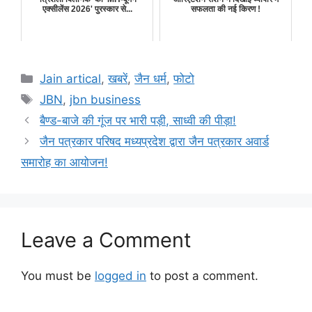
एक्सीलेंस 2026' पुरस्कार से...
सफलता की नई किरण !
Categories
Jain artical
,
खबरें
,
जैन धर्म
,
फोटो
Tags
JBN
,
jbn business
बैण्ड-बाजे की गूंज पर भारी पड़ी, साध्वी की पीड़ा!
जैन पत्रकार परिषद मध्यप्रदेश द्वारा जैन पत्रकार अवार्ड
समारोह का आयोजन!
Leave a Comment
You must be
logged in
to post a comment.