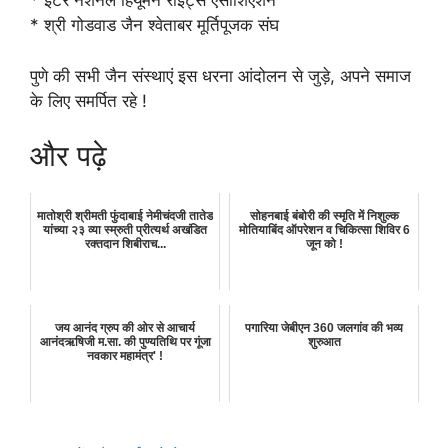
* इंटर नेशनल हियूमन राईट्स एसोशिएशन
* श्री गोडवाड जैन श्वेताबर मूर्तिपूजक संघ
पुणे की सभी जैन संस्थाएं इस धरना आंदोलन से जुड़े, अपने समाज
के लिए समर्पित रहे !
और पढ़े
मातोश्री श्रीमती फुंदाबाई नेमीचंदजी तातेड
सोहनबाई बंबोरी की स्मृति में निशुल्क
यांच्या २३ व्या स्म्रुती प्रीत्यर्थ अखंडित
मोतियाबिंद ऑपरेशन व चिकित्सा शिविर 6
रक्तदान शिबीराच...
जून को !
जय आनंद ग्रुप की ओर से आचार्य
पगारिया जेबीएन 360 जलगांव की भव्य
आनंदऋषिजी म.सा. की पुण्यतिथि पर गूंजा
शुरुआत
नवकार महामंत्र' !