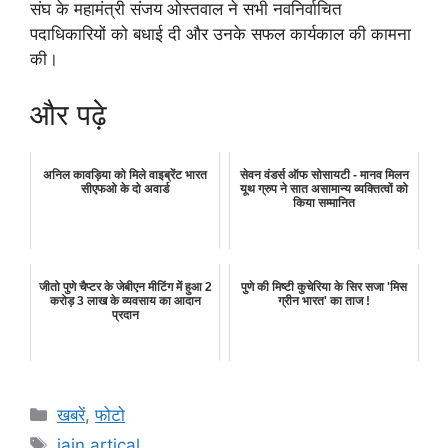
संघ के महामंत्री संजय ओस्तवाल ने सभी नवनिर्वाचित
पदाधिकारियों को बधाई दी और उनके सफल कार्यकाल की कामना
की।
और पढ़े
अनिल कावड़िया को मिले वाइब्रेंट भारत
सेवन वंडर्स ऑफ सोसायटी - मानव मिलन
सीएफओ के दो अवार्ड
यूथ ग्रुप ने सात असामान्य व्यक्तित्वों को
किया सम्मानित
जीतो पुणे चैप्टर के जेबीएन मीटिंग में हुआ 2
पुणे की मिष्टी कुचेरिया के सिर सजा 'मिस
करोड़ 3 लाख के व्यवसाय का आदान
ग्रीन भारत' का ताज !
प्रदान
Categories
खबरें
,
फोटो
Tags
jain artical