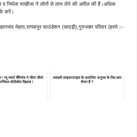
न व निर्मला माखीजा ने लोगों से लाभ लेने की अपील की हैं।अधिक
क करें।
्ञानचंद मेहता,राणकपुर फाउंडेशन (सादड़ी),गुरुभक्त परिवार (हस्ते :-
! न्यू स्मार्ट चैंपियंस ने जीता जीतो
लक्ज़री लाइफस्टाइल के अल्टीमेट अनुभव के लिए आप
 कार्निवल वॉलीबॉल खिताब !
तैयार हैं ?