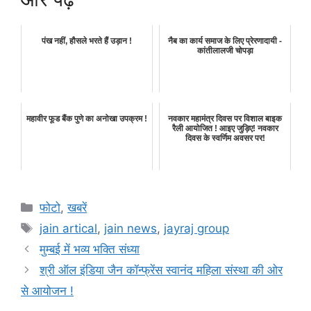
पंख नहीं, हौसले भरते हैं उड़ान !
नैब का कार्य समाज के लिए प्रेरणादायी -
कांतीलालजी चोपड़ा
महावीर फूड बैंक पुणे का अनोखा उपक्रम !
नवकार महामंत्र दिवस पर विशाल बाइक
रैली आयोजित ! आइए जुड़िए! नवकार
दिवस के स्वर्णिम अवसर पर!
Categories
फोटो
,
खबरें
Tags
jain artical
,
jain news
,
jayraj group
मुम्बई में भव्य भक्ति संध्या
श्री ऑल इंडिया जैन कॉन्फ्रेंस स्वानंद महिला संस्था की ओर
से आयोजन !