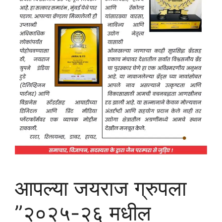
आपल्या जयराज ग्रुपला
”२०२५-२६ मधील