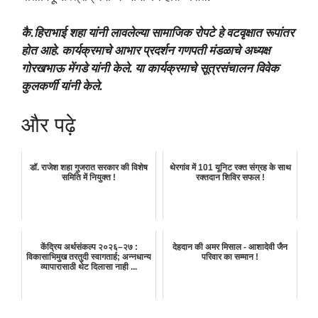
कै.हिराभाई शहा यांनी लावलेल्या सामाजिक रोपटे हे वटवृक्षात रूपांतर
होत आहे. कार्यक्रमाचे आभार प्रदर्शन गणपती मंडळाचे अध्यक्ष
गोरखभाऊ मेंगडे यांनी केले. या कार्यक्रमाचे सूत्रसंचालन विवेक
कुलकर्णी यांनी केले.
और पढ़े
डॉ. राजेश शहा गुजरात सरकार की विशेष
थेरगांव में 101 यूनिट रक्त संग्रह के साथ
समिति में नियुक्त !
रक्तदान शिविर सफल !
केंद्रिय अर्थसंकल्प २०२६–२७ :
देहदान की अमर मिसाल - आशादेवी जैन
विकासाभिमुख तरतुदी स्वागतार्ह; अन्नधान्य
परिवार का सम्मान !
व्यापारासाठी थेट दिलासा नाही ...