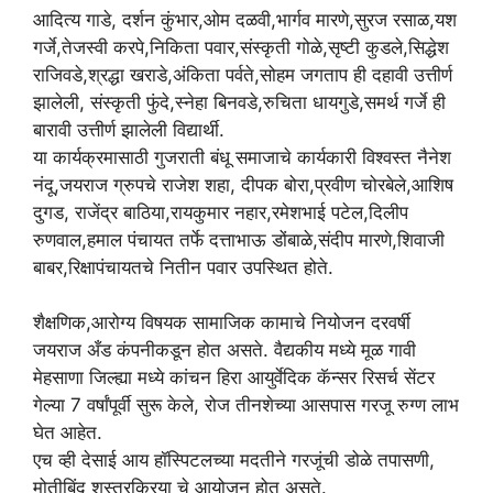
आदित्य गाडे, दर्शन कुंभार,ओम दळवी,भार्गव मारणे,सुरज रसाळ,यश
गर्जे,तेजस्वी करपे,निकिता पवार,संस्कृती गोळे,सृष्टी कुडले,सिद्धेश
राजिवडे,श्रद्धा खराडे,अंकिता पर्वते,सोहम जगताप ही दहावी उत्तीर्ण
झालेली, संस्कृती फुंदे,स्नेहा बिनवडे,रुचिता धायगुडे,समर्थ गर्जे ही
बारावी उत्तीर्ण झालेली विद्यार्थी.
या कार्यक्रमासाठी गुजराती बंधू समाजाचे कार्यकारी विश्वस्त नैनेश
नंदू,जयराज ग्रुपचे राजेश शहा, दीपक बोरा,प्रवीण चोरबेले,आशिष
दुगड, राजेंद्र बाठिया,रायकुमार नहार,रमेशभाई पटेल,दिलीप
रुणवाल,हमाल पंचायत तर्फे दत्ताभाऊ डोंबाळे,संदीप मारणे,शिवाजी
बाबर,रिक्षापंचायतचे नितीन पवार उपस्थित होते.
शैक्षणिक,आरोग्य विषयक सामाजिक कामाचे नियोजन दरवर्षी
जयराज अँड कंपनीकडून होत असते. वैद्यकीय मध्ये मूळ गावी
मेहसाणा जिल्ह्या मध्ये कांचन हिरा आयुर्वेदिक कॅन्सर रिसर्च सेंटर
गेल्या 7 वर्षांपूर्वी सुरू केले, रोज तीनशेच्या आसपास गरजू रुग्ण लाभ
घेत आहेत.
एच व्ही देसाई आय हॉस्पिटलच्या मदतीने गरजूंची डोळे तपासणी,
मोतीबिंदू शस्त्रक्रिया चे आयोजन होत असते.