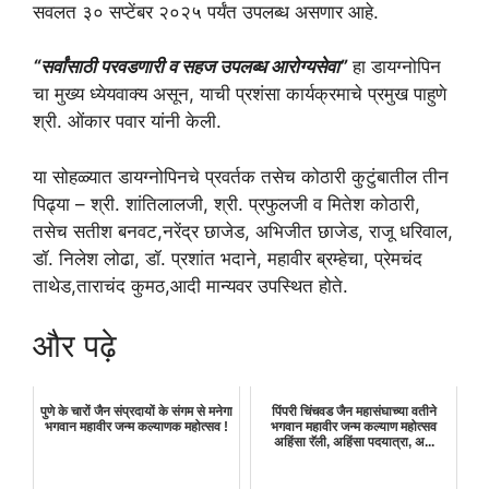
सवलत ३० सप्टेंबर २०२५ पर्यंत उपलब्ध असणार आहे.
“सर्वांसाठी परवडणारी व सहज उपलब्ध आरोग्यसेवा”
हा डायग्नोपिन
चा मुख्य ध्येयवाक्य असून, याची प्रशंसा कार्यक्रमाचे प्रमुख पाहुणे
श्री. ओंकार पवार यांनी केली.
या सोहळ्यात डायग्नोपिनचे प्रवर्तक तसेच कोठारी कुटुंबातील तीन
पिढ्या – श्री. शांतिलालजी, श्री. प्रफुलजी व मितेश कोठारी,
तसेच सतीश बनवट,नरेंद्र छाजेड, अभिजीत छाजेड, राजू धरिवाल,
डॉ. निलेश लोढा, डॉ. प्रशांत भदाने, महावीर ब्रम्हेचा, प्रेमचंद
ताथेड,ताराचंद कुमठ,आदी मान्यवर उपस्थित होते.
और पढ़े
​पुणे के चारों जैन संप्रदायों के संगम से मनेगा
पिंपरी चिंचवड जैन महासंघाच्या वतीने
भगवान महावीर जन्म कल्याणक महोत्सव !
भगवान महावीर जन्म कल्याण महोत्सव
अहिंसा रॅली, अहिंसा पदयात्रा, अ...