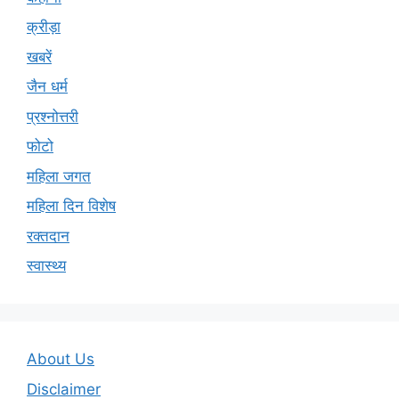
क्रीड़ा
खबरें
जैन धर्म
प्रश्नोत्तरी
फोटो
महिला जगत
महिला दिन विशेष
रक्तदान
स्वास्थ्य
About Us
Disclaimer