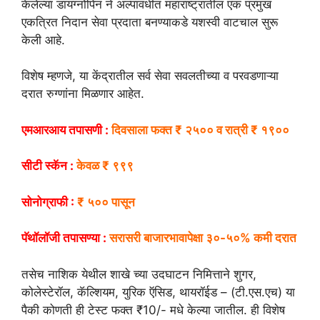
केलेल्या डायग्नोपिन ने अल्पावधीत महाराष्ट्रातील एक प्रमुख
एकत्रित निदान सेवा प्रदाता बनण्याकडे यशस्वी वाटचाल सुरू
केली आहे.
विशेष म्हणजे, या केंद्रातील सर्व सेवा सवलतीच्या व परवडणाऱ्या
दरात रुग्णांना मिळणार आहेत.
एमआरआय तपासणी :
दिवसाला फक्त ₹ २५०० व रात्री ₹ १९००
सीटी स्कॅन :
केवळ ₹ ९९९
सोनोग्राफी :
₹ ५०० पासून
पॅथॉलॉजी तपासण्या :
सरासरी बाजारभावापेक्षा ३०-५०% कमी दरात
तसेच नाशिक येथील शाखे च्या उदघाटन निमित्ताने शुगर,
कोलेस्टेरॉल, कॅल्शियम, युरिक ऍसिड, थायरॉईड – (टी.एस.एच) या
पैकी कोणती ही टेस्ट फक्त ₹10/- मधे केल्या जातील. ही विशेष