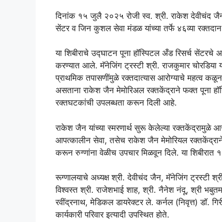
दिनांक १५ जुलै २०२५ रोजी स्व. श्री. राकेश देवीचंद जैन य
सेंटर व जिन कुशल सेवा मंडळ यांच्या तर्फे ४६व्या रक्त
या शिबीराचे उद्घाटन पूना हॉस्पिटल अँड रिसर्च सेंटरचे अध
करण्यात आले. मॅनेजिंग ट्रस्टी श्री. राजकुमार चोरडिया या
प्राथमिक तपासणींमुळे रक्तदात्यास आरोग्याचे महत्व कळू
असताना राकेश जैन मेमोरिअल रक्तकेंद्राने फक्त पूना हॉस
रक्तघटकांची उपलब्धता करून दिली आहे.
राकेश जैन यांच्या स्मरणार्थ सुरू केलेल्या रक्तकेंद्रामुळे आ
आपत्कालीन सेवा, तसेच राकेश जैन मेमोरियल रक्तकेंद्राने 
करून रुग्णांना वेळीच उपचार मिळवून दिले. या शिबीरात १०
रूग्णालयाचे अध्यक्ष श्री. देवीचंद जैन, मॅनेजिंग ट्रस्टी श्
विश्वस्त श्री. राजेशभाई शाह, श्री. नैनेश नंदू, श्री 
रवींद्रनाथ, मेडिकल डायरेक्टर ले. कर्नल (निवृत्त) डॉ. ग
कार्यकारी परिवार इत्यादी उपस्थित होते.