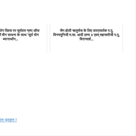
योग दिवस पर सूर्यदत्त ग्रुप ऑफ
जैन होली चातुर्मास के लिए उपप्रवर्तक प.पू.
में मौन साधना के साथ 'सूर्य योग
विनयमुनिजी म.सा. आदी ठाणा ४ एवम् महासतीजी प.पू.
ध्यानाथॉन...
विरागदर्श...
ान प्रदान !