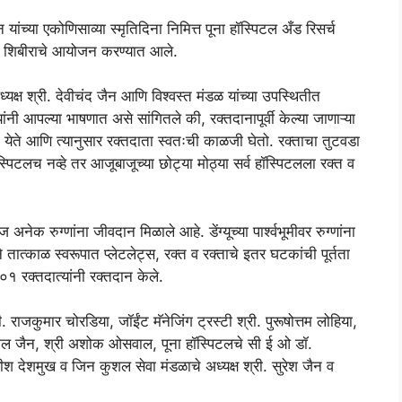
ांच्या एकोणिसाव्या स्मृतिदिना निमित्त पूना हॉस्पिटल अँड रिसर्च
दान शिबीराचे आयोजन करण्यात आले.
्यक्ष श्री. देवीचंद जैन आणि विश्वस्त मंडळ यांच्या उपस्थितीत
ंनी आपल्या भाषणात असे सांगितले की, रक्तदानापूर्वी केल्या जाणाऱ्या
न येते आणि त्यानुसार रक्तदाता स्वतःची काळजी घेतो. रक्ताचा तुटवडा
्पिटलच नव्हे तर आजूबाजूच्या छोट्या मोठ्या सर्व हॉस्पिटलला रक्त व
ज अनेक रुग्णांना जीवदान मिळाले आहे. डेंग्यूच्या पार्श्वभूमीवर रुग्णांना
तात्काळ स्वरूपात प्लेटलेट्स, रक्त व रक्ताचे इतर घटकांची पूर्तता
१ रक्तदात्यांनी रक्तदान केले.
री. राजकुमार चोरडिया, जॉईंट मॅनेजिंग ट्रस्टी श्री. पुरूषोत्तम लोहिया,
भबुतमल जैन, श्री अशोक ओसवाल, पूना हॉस्पिटलचे सी ई ओ डॉ.
िरीश देशमुख व जिन कुशल सेवा मंडळाचे अध्यक्ष श्री. सुरेश जैन व