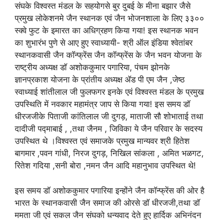
संघके विश्वस्त मंडल के सहयोगसे बुर दुबई के मीना बझार जैसे
प्रमुख लोकेशनमे जैन स्थानक एवं जैन भोजनशाला के लिए ३३००
स्क्वे फुट के इमारत का अधिग्रहण किया गया! इस स्थानक भवन
का शुभारंभ पुणे से आए हुए स्वाध्यायी- श्री ऑल इंडिया श्वेतांबर
स्थानकवासी जैन कॉन्फ्रेंस जैन कॉन्फ्रेंस के जैन भवन योजना के
राष्ट्रीय अध्यक्ष डॉ अशोककुमार पगारिया, पंचम झोनके
ज्ञानप्रकाश योजना के प्रांतीय अध्यक्ष ॲड पी एम जैन ,जेष्ठ
स्वाध्याई शांतीलाल जी फुलफगर इनके एवं विश्वस्त मंडल के प्रमुख
उपस्थिति में नवकार महामंत्र जाप से किया गया! इस समय डॉ
धीरजजीके पिताजी कांतिलाल जी दुगड़, माताजी सौ शोभाताई तथा
दादीजी पद्माबाई , ,तथा जैनम , जिविका ये जैन परिवार के सदस्य
उपस्थित थे ।विश्वस्त एवं समाजके प्रमुख मान्यवर श्री हितेश
बागमार ,पवन गांधी, निरज दुगड़, निखिल सांकला , अमित भळगट,
रितेश गदिया ,सनी बोरा ,नमन जैन आदि महानुभाव उपस्थित थे!
इस समय डॉ अशोककुमार पगारिया इन्होंने जैन कॉन्फ्रेंस की ओर है
भारत के स्थानकवासी जैन समाज की ओरसे डॉ धीरजजी,तथा डॉ
ममता जी एवं सकल जैन संघको धन्यवाद देते हुए हार्दिक अभिनंदन