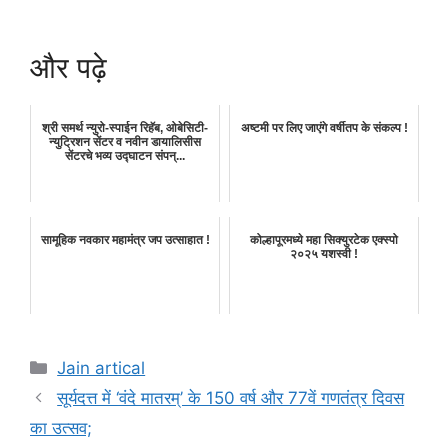
और पढ़े
श्री समर्थ न्युरो-स्पाईन रिहॅब, ओबेसिटी-
अष्टमी पर लिए जाएंगे वर्षीतप के संकल्प !
न्युट्रिशन सेंटर व नवीन डायालिसीस
सेंटरचे भव्य उद्घाटन संपन्...
सामूहिक नवकार महामंत्र जप उत्साहात !
कोल्हापूरमध्ये महा सिक्युरटेक एक्स्पो
२०२५ यशस्वी !
Categories
Jain artical
सूर्यदत्त में ‘वंदे मातरम्’ के 150 वर्ष और 77वें गणतंत्र दिवस
का उत्सव;