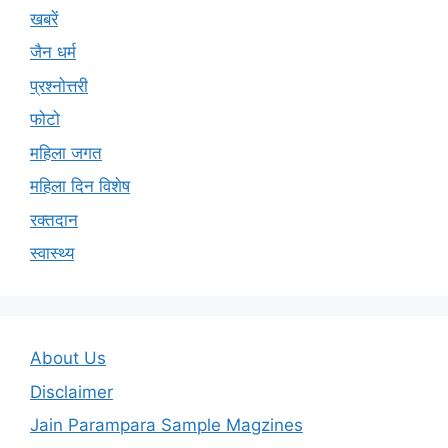
खबरें
जैन धर्म
प्रश्नोत्तरी
फोटो
महिला जगत
महिला दिन विशेष
रक्तदान
स्वास्थ्य
About Us
Disclaimer
Jain Parampara Sample Magzines