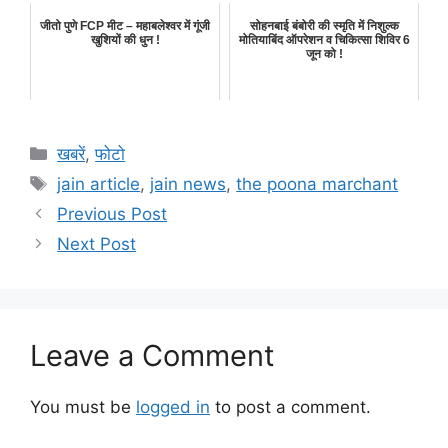
जीतो पुणे FCP मीट – महाबलेश्वर में गूंजी
सोहनबाई बंबोरी की स्मृति में निशुल्क
खुशियों की धुन !
मोतियाबिंद ऑपरेशन व चिकित्सा शिविर 6
जून को !
Categories
खबरें
,
फोटो
Tags
jain article
,
jain news
,
the poona marchant
Previous Post
Next Post
Leave a Comment
You must be
logged in
to post a comment.