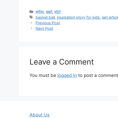
Categories
क्रीड़ा
,
खबरें
,
फोटो
Tags
basket ball
,
inspiration story for kids
,
jain articl
Previous Post
Next Post
Leave a Comment
You must be
logged in
to post a comment
About Us