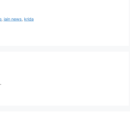
e
,
jain news
,
krida
.