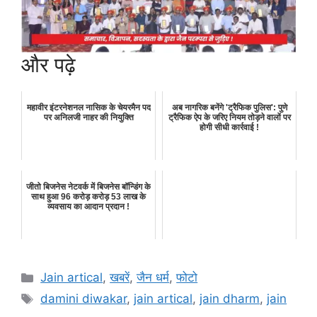
और पढ़े
महावीर इंटरनेशनल नासिक के चेयरमैन पद
अब नागरिक बनेंगे 'ट्रैफिक पुलिस': पुणे
पर अनिलजी नाहर की नियुक्ति
ट्रैफिक ऐप के जरिए नियम तोड़ने वालों पर
होगी सीधी कार्रवाई !
जीतो बिजनेस नेटवर्क में बिजनेस बॉन्डिंग के
साथ हुआ 96 करोड़ करोड़ 53 लाख के
व्यवसाय का आदान प्रदान !
Categories
Jain artical
,
खबरें
,
जैन धर्म
,
फोटो
Tags
damini diwakar
,
jain artical
,
jain dharm
,
jain