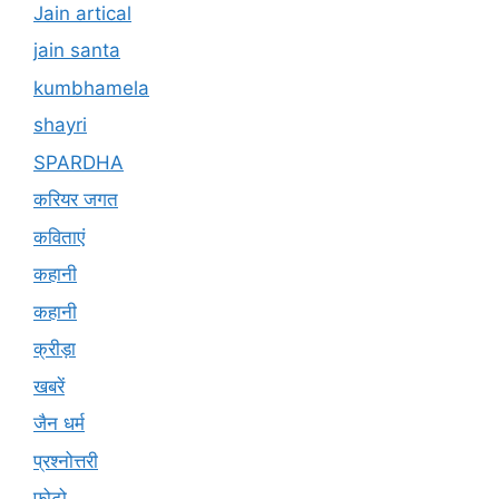
Jain artical
jain santa
kumbhamela
shayri
SPARDHA
करियर जगत
कविताएं
कहानी
कहानी
क्रीड़ा
खबरें
जैन धर्म
प्रश्नोत्तरी
फोटो