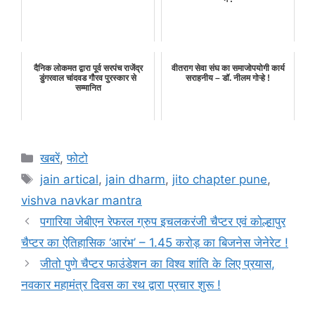
दैनिक लोकमत द्वारा पूर्व सरपंच राजेंद्र
वीतराग सेवा संघ का समाजोपयोगी कार्य
डुंगरवाल चांदवड गौरव पुरस्कार से
सराहनीय – डॉ. नीलम गोऱ्हे !
सम्मानित
Categories
खबरें
,
फोटो
Tags
jain artical
,
jain dharm
,
jito chapter pune
,
vishva navkar mantra
पगारिया जेबीएन रेफरल ग्रुप इचलकरंजी चैप्टर एवं कोल्हापुर
चैप्टर का ऐतिहासिक ‘आरंभ’ – 1.45 करोड़ का बिजनेस जेनेरेट !
जीतो पुणे चैप्टर फाउंडेशन का विश्व शांति के लिए प्रयास,
नवकार महामंत्र दिवस का रथ द्वारा प्रचार शुरू !