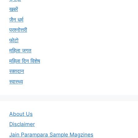
खबरें
जैन धर्म
प्रश्नोत्तरी
फोटो
महिला जगत
महिला दिन विशेष
रक्तदान
स्वास्थ्य
About Us
Disclaimer
Jain Parampara Sample Magzines