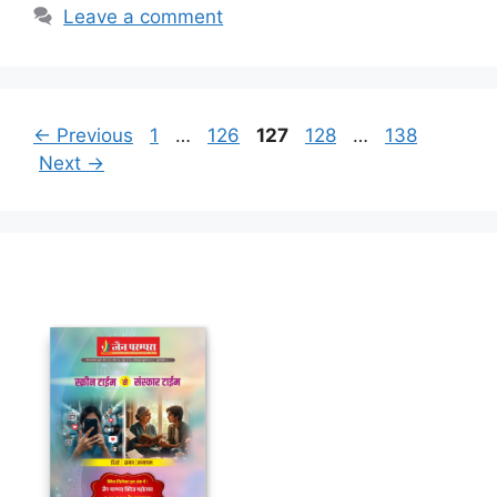
Leave a comment
Page
Page
Page
Page
Page
←
Previous
1
…
126
127
128
…
138
Next
→