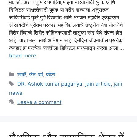
मा. डॉ. अशोककुमार पगारिया,माझ्या भारतासाठी युवक आणि
डिजिटल साक्षरतेसाठी युवक या ब्रीद वाक्याला अनुसरून
सावित्रीबाई फुले पुणे विद्यापीठ आणि भगवान महावीर एज्युकेशन
सोसायटीचे प्रीतम प्रकाश महाविद्यालयाचे राष्ट्रीय सेवा योजनेचे
विशेष हिवाळी शिबीर कोहिनकरवाडी तालुका खेड येथे संपन्न होत
आहे. याचा मला सार्थ अभिमान आहे. दैनंदिन जीवनातील प्रत्येक
व्यवहार हा प्रत्येक व्यक्तीला डिजिटल माध्यमातून करता आला …
Read more
Categories
खबरें
,
जैन धर्म
,
फोटो
Tags
DR. Ashok kumar pagariya
,
jain article
,
jain
news
Leave a comment