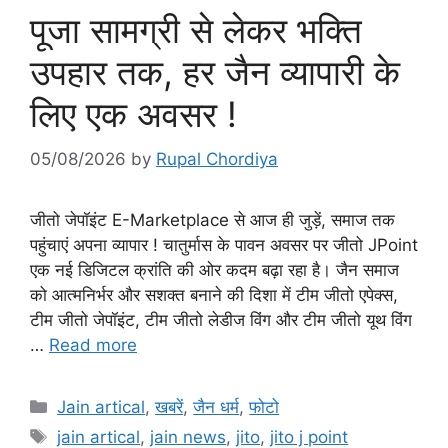
पूजा सामग्री से लेकर भक्ति
उपहार तक, हर जैन व्यापारी के
लिए एक अवसर !
05/08/2026
by
Rupal Chordiya
जीतो जेपॉइंट E-Marketplace से आज ही जुड़ें, समाज तक
पहुंचाएं अपना व्यापार ! चातुर्मास के पावन अवसर पर जीतो JPoint
एक नई डिजिटल क्रांति की ओर कदम बढ़ा रहा है। जैन समाज
को आत्मनिर्भर और सशक्त बनाने की दिशा में टीम जीतो एपेक्स,
टीम जीतो जेपॉइंट, टीम जीतो लेडीज विंग और टीम जीतो यूथ विंग
…
Read more
Categories
Jain artical
,
खबरें
,
जैन धर्म
,
फोटो
Tags
jain artical
,
jain news
,
jito
,
jito j point