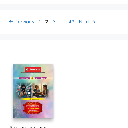
Page
Page
Page
Page
←
Previous
1
2
3
…
43
Next
→
जैन परम्परा जून २०२६