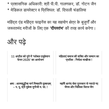
* प्रशासनिक अधिकारी: श्री पी.पी. गालणकर, डॉ. गोटन जैन
* मेडिकल डायरेक्टर व प्रिंसिपल: डॉ. दिपाली चंडालिया
महिंद्रा एंड महिंद्रा फाइनेंस का यह सहयोग क्षेत्र के बुजुर्गों और
जरूरतमंद मरीजों के लिए एक
‘दीपस्तंभ’
की तरह कार्य करेगा।
और पढ़े
11 अप्रैल को पुणे में ‘ग्लोबल एजुकेशन
महिलाएं समाज की शक्ति और सम्मान का
फेयर 2026’ का आयोजन
प्रतीक : निर्मला माखीजा !
क्षमा : आत्मशुद्धीचा मार्ग मिच्छामि दुक्कडम्
महर्षि आनंद सेवा पुरस्कार से नवाज़े गए
– प. पू. श्री मुकेश मुनीजी म. सा. !
जैनम और जिविका धिरज जैन