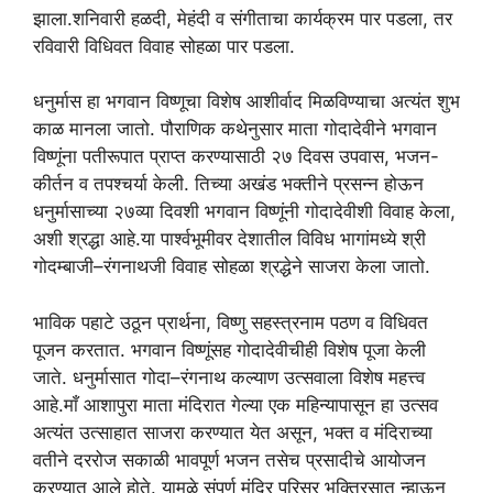
झाला.शनिवारी हळदी, मेहंदी व संगीताचा कार्यक्रम पार पडला, तर
रविवारी विधिवत विवाह सोहळा पार पडला.
धनुर्मास हा भगवान विष्णूचा विशेष आशीर्वाद मिळविण्याचा अत्यंत शुभ
काळ मानला जातो. पौराणिक कथेनुसार माता गोदादेवीने भगवान
विष्णूंना पतीरूपात प्राप्त करण्यासाठी २७ दिवस उपवास, भजन-
कीर्तन व तपश्चर्या केली. तिच्या अखंड भक्तीने प्रसन्न होऊन
धनुर्मासाच्या २७व्या दिवशी भगवान विष्णूंनी गोदादेवीशी विवाह केला,
अशी श्रद्धा आहे.या पार्श्वभूमीवर देशातील विविध भागांमध्ये श्री
गोदम्बाजी–रंगनाथजी विवाह सोहळा श्रद्धेने साजरा केला जातो.
भाविक पहाटे उठून प्रार्थना, विष्णु सहस्त्रनाम पठण व विधिवत
पूजन करतात. भगवान विष्णूंसह गोदादेवीचीही विशेष पूजा केली
जाते. धनुर्मासात गोदा–रंगनाथ कल्याण उत्सवाला विशेष महत्त्व
आहे.माँ आशापुरा माता मंदिरात गेल्या एक महिन्यापासून हा उत्सव
अत्यंत उत्साहात साजरा करण्यात येत असून, भक्त व मंदिराच्या
वतीने दररोज सकाळी भावपूर्ण भजन तसेच प्रसादीचे आयोजन
करण्यात आले होते. यामुळे संपूर्ण मंदिर परिसर भक्तिरसात न्हाऊन