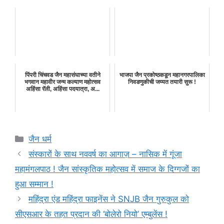
पिंपरी चिंचवड जैन महासंघाच्या वतीने
भाजपा जैन प्रकोष्ठकडून महानगरपालिका
भगवान महावीर जन्म कल्याण महोत्सव
निवडणुकीची जय्यत तयारी सुरू !
अहिंसा रॅली, अहिंसा पदयात्रा, अ...
Categories
जैन धर्म
संस्कारों के साथ नववर्ष का आगाज़ – नासिक में गूंजा
महामंगलपाठ ! जैन सांस्कृतिक महोत्सव में समाज के दिग्गजों का
हुआ सम्मान !
महिंद्रा एंड महिंद्रा फाइनेंस ने SNJB जैन गुरुकुल को
सीएसआर के तहत प्रदान की ‘बोलेरो नियो’ एम्बुलेंस !