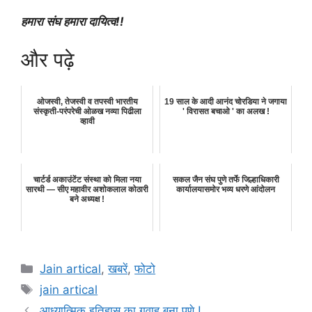
हमारा संघ हमारा दायित्व!!
और पढ़े
ओजस्वी, तेजस्वी व तपस्वी भारतीय
19 साल के आदी आनंद चोरडिया ने जगाया
संस्कृती-परंपरेची ओळख नव्या पिढीला
' विरासत बचाओ ' का अलख !
व्हावी
चार्टर्ड अकाउंटेंट संस्था को मिला नया
सकल जैन संघ पुणे तर्फे जिल्हाधिकारी
सारथी — सीए महावीर अशोकलाल कोठारी
कार्यालयासमोर भव्य धरणे आंदोलन
बने अध्यक्ष !
Categories
Jain artical
,
खबरें
,
फोटो
Tags
jain artical
आध्यात्मिक इतिहास का गवाह बना पुणे !