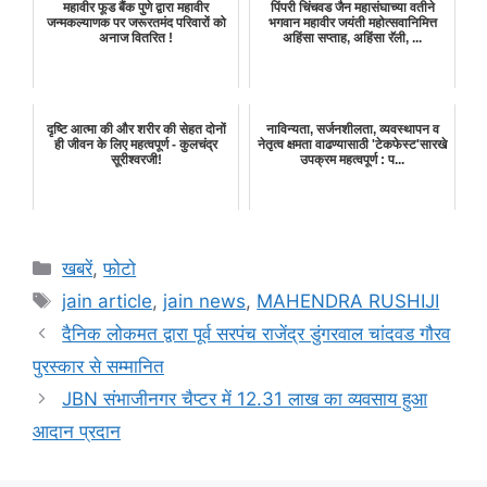
महावीर फूड बैंक पुणे द्वारा महावीर
पिंपरी चिंचवड जैन महासंघाच्या वतीने
जन्मकल्याणक पर जरूरतमंद परिवारों को
भगवान महावीर जयंती महोत्सवानिमित्त
अनाज वितरित !
अहिंसा सप्ताह, अहिंसा रॅली, ...
दृष्टि आत्मा की और शरीर की सेहत दोनों
नाविन्यता, सर्जनशीलता, व्यवस्थापन व
ही जीवन के लिए महत्वपूर्ण - कुलचंद्र
नेतृत्व क्षमता वाढण्यासाठी 'टेकफेस्ट'सारखे
सूरीश्वरजी!
उपक्रम महत्वपूर्ण : प...
Categories
खबरें
,
फोटो
Tags
jain article
,
jain news
,
MAHENDRA RUSHIJI
दैनिक लोकमत द्वारा पूर्व सरपंच राजेंद्र डुंगरवाल चांदवड गौरव
पुरस्कार से सम्मानित
JBN संभाजीनगर चैप्टर में 12.31 लाख का व्यवसाय हुआ
आदान प्रदान