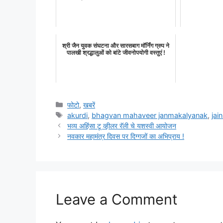
श्री जैन युवक संघटना और सारसबाग मॉर्निंग ग्रुप ने
पालखी श्रद्धालुओं को बांटे जीवनोपयोगी वस्तुएं !
Categories
फोटो
,
खबरें
Tags
akurdi
,
bhagvan mahaveer janmakalyanak
,
jain
भव्य अहिंसा टू व्हीलर रॅली चे यशस्वी आयोजन
नवकार महामंत्र दिवस पर दिग्गजों का अभिप्राय !
Leave a Comment