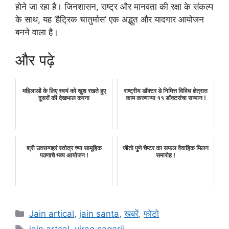
होने जा रहा है। जिनशासन, राष्ट्र और मानवता की रक्षा के संकल्प
के साथ, यह ‘हैट्रिक चातुर्मास’ एक अद्भुत और यादगार आयोजन
बनने वाला है।
और पढ़े
महिलाओं के लिए स्वयं को खुश रखते हुए
राष्ट्रीय डॉक्टर डे निमित्त विविध क्षेत्रात
दूसरों की देखभाल करना
काम करणाऱ्या ११ डॉक्टरांचा सन्मान !
श्री उवसग्गहरं स्तोत्र च्या सामूहिक
जीतो पुणे चैप्टर का सफल वैवाहिक मिलन
पठणाचे भव्य आयोजन !
समारोह !
Categories
Jain artical
,
jain santa
,
खबरें
,
फोटो
Tags