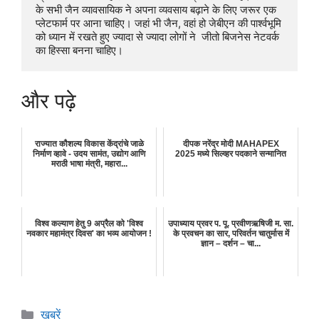
के सभी जैन व्यावसायिक ने अपना व्यवसाय बढ़ाने के लिए जरूर एक 
प्लेटफार्म पर आना चाहिए। जहां भी जैन, वहां हो जेबीएन की पार्श्वभूमि 
को ध्यान में रखते हुए ज्यादा से ज्यादा लोगों ने  जीतो बिजनेस नेटवर्क 
का हिस्सा बनना चाहिए।
और पढ़े
राज्यात कौशल्य विकास केंद्रांचे जाळे
दीपक नरेंद्र मोदी MAHAPEX
निर्माण व्हावे - उदय सामंत, उद्योग आणि
2025 मध्ये सिल्व्हर पदकाने सन्मानित
मराठी भाषा मंत्री, महारा...
विश्व कल्याण हेतु 9 अप्रैल को 'विश्व
उपाध्याय प्रवर प. पू. प्रवीणऋषिजी म. सा.
नवकार महामंत्र दिवस' का भव्य आयोजन !
के प्रवचन का सार, परिवर्तन चातुर्मास में
ज्ञान – दर्शन – चा...
Categories
खबरें