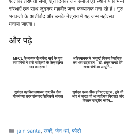
श्वेतांबर तेरापंथी सभा, श्री दिगंबर जैन समाज एवं स्थानीय विभिन्न
संस्थाएँ एक साथ जुड़कर महावीर जन्म कल्याणक मना रहे हैं। गुरु
भगवन्तो के आशीर्वाद और उनके नेश्राय में यह जन्म महोत्सव
मनाया जाएगा।
और पढ़े
MFCL के माध्यम से मार्केट यार्ड के युवा
अहिल्यानगर में 'संतुष्टी स्किन क्लिनिक'
व्यापारियों ने वारी यात्रियों के लिए बढ़ाया
का भव्य उद्घाटन – डॉ. अंकुर बागडे देंगे
मदद का हाथ !
त्वचा रोगों का आधुनि...
सूर्यदत्त महाविद्यालयाच्या राष्ट्रीय सेवा
सूर्यदत्त ग्रुप ऑफ इन्स्टिट्यूटस , पुणे की
योजनेच्या श्रम संस्कार शिबिराची सांगता
ओर से भारत की आध्यात्मिक विरासत और
विकास राष्ट्रीय संगोष्...
Categories
jain santa
,
खबरें
,
जैन धर्म
,
फोटो