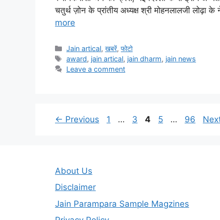
चतुर्थ ज़ोन के प्रांतीय अध्यक्ष श्री मोहनलालजी लोढ़ा 
more
Categories
Jain artical
,
खबरें
,
फोटो
Tags
award
,
jain artical
,
jain dharm
,
jain news
Leave a comment
Page
Page
Page
Page
Page
←
Previous
1
…
3
4
5
…
96
Nex
About Us
Disclaimer
Jain Parampara Sample Magzines