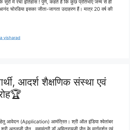
ुरों में रचा इतिहास ! पुणे, कहते हैं कि कुछ प्रतिभाएं जन्म से ही
आदि आनंद चोरडिया इसका जीता-जागता उदाहरण हैं। मात्र 20 वर्ष की
la visharad
ार्थी, आदर्श शैक्षणिक संस्था एवं
ारोह🏆
म्मान हेतु आवेदन (Application) आमंत्रित। श्री ऑल इंडिया श्वेतांबर
्ष श्री अतुलजी जैन , महामंत्री डॉ अमितरायजी जैन के मार्गदर्शन एवं