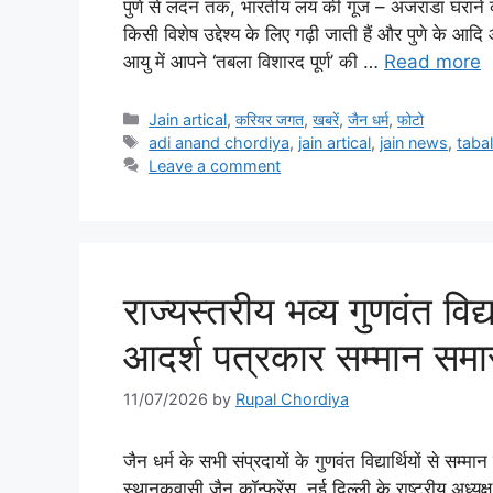
पुणे से लंदन तक, भारतीय लय की गूंज – अजराडा घराने के स
किसी विशेष उद्देश्य के लिए गढ़ी जाती हैं और पुणे के 
आयु में आपने ‘तबला विशारद पूर्ण’ की …
Read more
Categories
Jain artical
,
करियर जगत
,
खबरें
,
जैन धर्म
,
फोटो
Tags
adi anand chordiya
,
jain artical
,
jain news
,
taba
Leave a comment
राज्यस्तरीय भव्य गुणवंत विद्य
आदर्श पत्रकार सम्मान सम
11/07/2026
by
Rupal Chordiya
जैन धर्म के सभी संप्रदायों के गुणवंत विद्यार्थियों से स
स्थानकवासी जैन कॉन्फ्रेंस, नई दिल्ली के राष्ट्रीय अध्यक