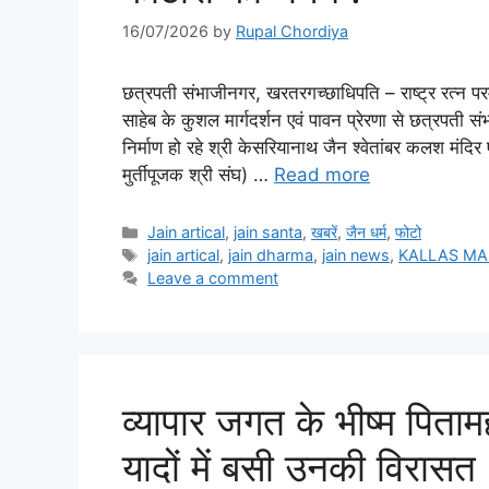
16/07/2026
by
Rupal Chordiya
छत्रपती संभाजीनगर, खरतरगच्छाधिपति – राष्ट्र रत्न परम
साहेब के कुशल मार्गदर्शन एवं पावन प्रेरणा से छत्रपती 
निर्माण हो रहे श्री केसरियानाथ जैन श्वेतांबर कलश मंदिर 
मुर्तीपूजक श्री संघ) …
Read more
Categories
Jain artical
,
jain santa
,
खबरें
,
जैन धर्म
,
फोटो
Tags
jain artical
,
jain dharma
,
jain news
,
KALLAS MA
Leave a comment
व्यापार जगत के भीष्म पितामह
यादों में बसी उनकी विरासत 