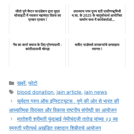
जीतो पुणे चैप्टर फाउंडेशन द्वारा मुद्रा
उपाध्याय परम पूज्य श्री प्रवीणॠषिजी
सोसाइटी में नवकार महामंत्र दिवस का
म.सा. के 2025 के चातुर्मासार्थ आयोजित
प्रचार प्रसार !
समर्पण सभा में कार्यकर्ताओ...
नैब का कार्य समाज के लिए प्रेरणादायी -
मार्केट यार्डमध्ये वारकऱ्यांचे उत्साहात
कांतीलालजी चोपड़ा
स्वागत !
Categories
खबरें
,
फोटो
Tags
blood donation
,
jain article
,
jain news
सूर्यदत्त ग्रुप ऑफ इन्स्टिट्यूटस , पुणे की ओर से भारत की
आध्यात्मिक विरासत और विकास राष्ट्रीय संगोष्ठी का आयोजन
मातोश्री श्रीमती फुंदाबाई नेमीचंदजी तातेड यांच्या २३ व्या
स्म्रुती प्रीत्यर्थ अखंडित रक्तदान शिबीराचे आयोजन