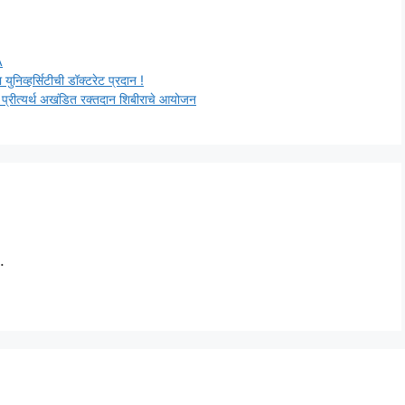
A
युनिव्हर्सिटीची डॉक्टरेट प्रदान !
ुती प्रीत्यर्थ अखंडित रक्तदान शिबीराचे आयोजन
.