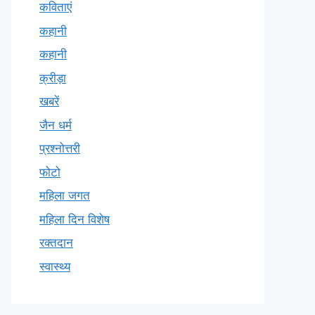
कविताएं
कहानी
कहानी
क्रीड़ा
खबरें
जैन धर्म
प्रश्नोत्तरी
फोटो
महिला जगत
महिला दिन विशेष
रक्तदान
स्वास्थ्य