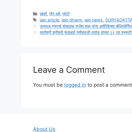
Categories
खबरें
,
जैन धर्म
,
फोटो
Tags
jain article
,
jain dharm
,
jain news
,
SURYADATT
जयराज ग्रुपचे संचालक राजेश शहा यांना अमेरिकेच्या कॅलिफोर्निया 
मातोश्री श्रीमती फुंदाबाई नेमीचंदजी तातेड यांच्या २३ व्या स्म्र
Leave a Comment
You must be
logged in
to post a comment
About Us