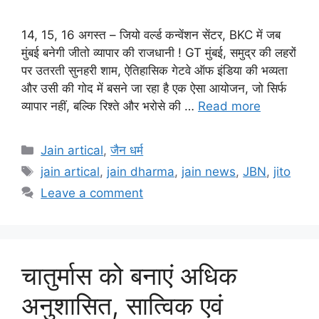
14, 15, 16 अगस्त – जियो वर्ल्ड कन्वेंशन सेंटर, BKC में जब
मुंबई बनेगी जीतो व्यापार की राजधानी ! GT मुंबई, समुद्र की लहरों
पर उतरती सुनहरी शाम, ऐतिहासिक गेटवे ऑफ इंडिया की भव्यता
और उसी की गोद में बसने जा रहा है एक ऐसा आयोजन, जो सिर्फ
व्यापार नहीं, बल्कि रिश्ते और भरोसे की …
Read more
Categories
Jain artical
,
जैन धर्म
Tags
jain artical
,
jain dharma
,
jain news
,
JBN
,
jito
Leave a comment
चातुर्मास को बनाएं अधिक
अनुशासित, सात्विक एवं