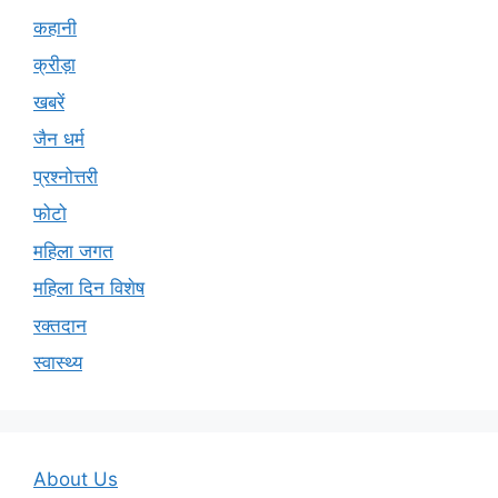
कहानी
क्रीड़ा
खबरें
जैन धर्म
प्रश्नोत्तरी
फोटो
महिला जगत
महिला दिन विशेष
रक्तदान
स्वास्थ्य
About Us
Disclaimer