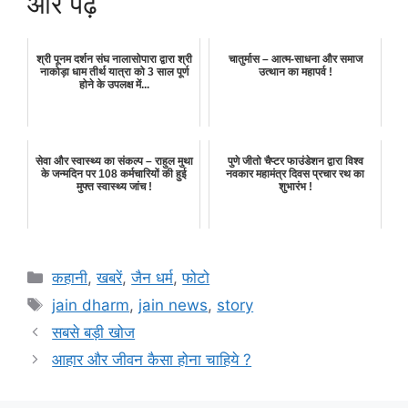
और पढ़े
श्री पूनम दर्शन संघ नालासोपारा द्वारा श्री
चातुर्मास – आत्म-साधना और समाज
नाकोड़ा धाम तीर्थ यात्रा को 3 साल पूर्ण
उत्थान का महापर्व !
होने के उपलक्ष में...
सेवा और स्वास्थ्य का संकल्प – राहुल मुथा
पुणे जीतो चैप्टर फाउंडेशन द्वारा विश्व
के जन्मदिन पर 108 कर्मचारियों की हुई
नवकार महामंत्र दिवस प्रचार रथ का
मुफ्त स्वास्थ्य जांच !
शुभारंभ !
Categories
कहानी
,
खबरें
,
जैन धर्म
,
फोटो
Tags
jain dharm
,
jain news
,
story
सबसे बड़ी खोज
आहार और जीवन कैसा होना चाहिये ?