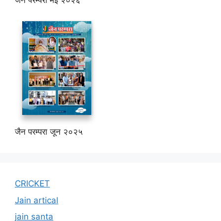
जैन परम्परा मई २०२६
जैन परम्परा जून २०२५
CRICKET
Jain artical
jain santa