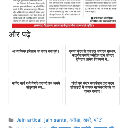
और पढ़े
आध्यात्मिक इतिहास का गवाह बना पुणे !
गुरुपद वंदन से गुंज उठा कात्रज गुरुधाम,
चातुर्मास प्रवेश ज्योतिष रत्न डाक्टर
मुनिराज लाभेश विजयजी ने...
मार्केट यार्ड मध्ये येणारे वारकरी हेच आमचे
जीतो पुणे चैप्टर फाउंडेशन द्वारा मुद्रा
पांडुरंगाचे रूप....
सोसाइटी में नवकार महामंत्र दिवस का
प्रचार प्रसार !
Categories
Jain artical
,
jain santa
,
क्रीड़ा
,
खबरें
,
फोटो
Tags