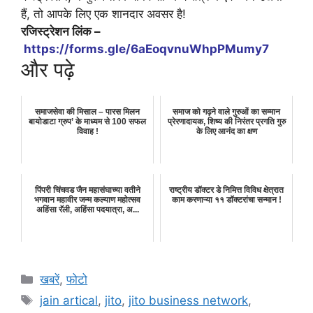
हैं, तो आपके लिए एक शानदार अवसर है!
रजिस्ट्रेशन लिंक –
https://forms.gle/6aEoqvnuWhpPMumy7
और पढ़े
समाजसेवा की मिसाल – पारस मिलन
समाज को गढ़ने वाले गुरुओं का सम्मान
बायोडाटा ग्रुप’ के माध्यम से 100 सफल
प्रेरणादायक, शिष्य की निरंतर प्रगति गुरु
विवाह !
के लिए आनंद का क्षण
पिंपरी चिंचवड जैन महासंघाच्या वतीने
राष्ट्रीय डॉक्टर डे निमित्त विविध क्षेत्रात
भगवान महावीर जन्म कल्याण महोत्सव
काम करणाऱ्या ११ डॉक्टरांचा सन्मान !
अहिंसा रॅली, अहिंसा पदयात्रा, अ...
Categories
खबरें
,
फोटो
Tags
jain artical
,
jito
,
jito business network
,