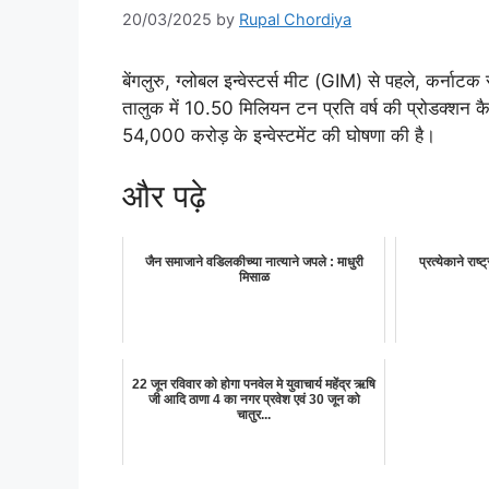
20/03/2025
by
Rupal Chordiya
बेंगलुरु, ग्लोबल इन्वेस्टर्स मीट (GIM) से पहले, कर्नाटक
तालुक में 10.50 मिलियन टन प्रति वर्ष की प्रोडक्शन कैप
54,000 करोड़ के इन्वेस्टमेंट की घोषणा की है।
और पढ़े
जैन समाजाने वडिलकीच्या नात्याने जपले : माधुरी
प्रत्येकाने राष
मिसाळ
22 जून रविवार को होगा पनवेल मे युवाचार्य महेंद्र ऋषि
जी आदि ठाणा 4 का नगर प्रवेश एवं 30 जून को
चातुर...