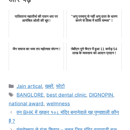
पालिताना महातीर्थ की पावन धरा पर
"अणु परमाणु से नहीं अणु व्रत के धारण
आयंबिल ओली की धूम !
करने से विश्व में शांति सम्भव" !
जैन समाज का भव्य तप महोत्सव संपन्न !
जेबीएन पुणे चैप्टर में हुआ 11 करोड़ 54
लाख के व्यवसाय का आदान प्रदान !
Categories
Jain artical
,
खबरें
,
फोटो
Tags
BANGLORE
,
best dental clinic
,
DIGNOPIN
,
national award
,
welmness
वन BHK में रहकर १०८ मंदिर बनानेवाले यह पुण्यशाली कौन
है ?
मंत्रोच्चार से गूंजा शिरपूर – नूतन जिन मंदिर दादावाडी चल