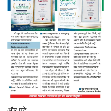
और पढ़े