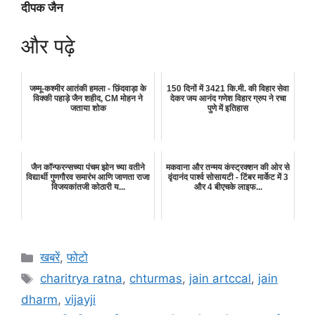
दीपक जैन
और पढ़े
जम्मू-कश्मीर आतंकी हमला - छिंदवाड़ा के
150 दिनों में 3421 कि.मी. की विहार सेवा
विक्की पहाड़े जैन शहीद, CM मोहन ने
देकर जय आनंद गणेश विहार ग्रुप ने रचा
जताया शोक
पुणे में इतिहास
जैन कॉन्फरन्सच्या पंचम झोन च्या वतीने
मकवाना और तन्मय कंस्ट्रक्शन की ओर से
विद्यार्थी गुणगौरव समारंभ आणि जाणता राजा
वृंदानंद पार्श्व सोसायटी - टिंबर मार्केट में 3
विजयकांतजी कोठारी य...
और 4 बीएचके लाइफ...
Categories
खबरें
,
फोटो
Tags
charitrya ratna
,
chturmas
,
jain artccal
,
jain
dharm
,
vijayji