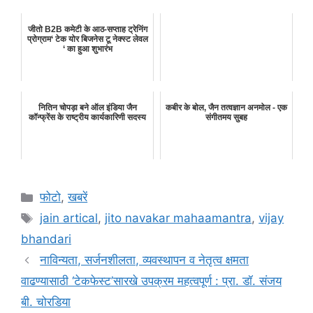
जीतो B2B कमेटी के आठ-सप्ताह ट्रेनिंग
प्रोग्राम‘ टेक योर बिजनेस टू नेक्स्ट लेवल
‘ का हुआ शुभारंभ
नितिन चोपड़ा बने ऑल इंडिया जैन
कबीर के बोल, जैन तत्वज्ञान अनमोल - एक
कॉन्फ्रेंस के राष्ट्रीय कार्यकारिणी सदस्य
संगीतमय सुबह
Categories
फोटो
,
खबरें
Tags
jain artical
,
jito navakar mahaamantra
,
vijay
bhandari
नाविन्यता, सर्जनशीलता, व्यवस्थापन व नेतृत्व क्षमता
वाढण्यासाठी ‘टेकफेस्ट’सारखे उपक्रम महत्वपूर्ण : प्रा. डॉ. संजय
बी. चोरडिया