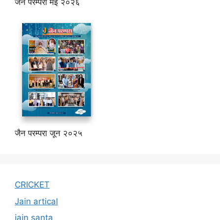
जैन परम्परा मई २०२६
जैन परम्परा जून २०२५
CRICKET
Jain artical
jain santa