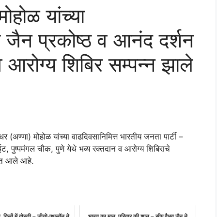
मोहोळ यांच्या
 जैन प्रकोष्ठ व आनंद दर्शन
 व आरोग्य शिबिर सम्पन्न झाले
लीधर (अण्णा) मोहोळ यांच्या वाढदिवसानिमित्त भारतीय जनता पार्टी –
ाईट, पुष्पमंगल चौक, पुणे येथे भव्य रक्तदान व आरोग्य शिबिराचे
त आले आहे.
 दिलों में दोस्ती – जीतो-एथलॉन ने
भारत का मान, परिवार की शान – सीए वैभव जैन ने