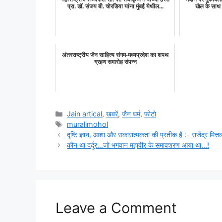
प्रा. डॉ. संजय बी. चोरडिया यांना मुंबई येथील...
खेल के साथ 
अंतरराष्ट्रीय जैन साहित्य संगम-मध्यप्रदेश का शपथ
ग्रहण समारोह संपन्न
Categories
Jain artical
,
खबरें
,
जैन धर्म
,
फोटो
Tags
muralimohol
दृष्टि ज्ञान, आशा और सकारात्मकता की प्रतीक हैं :- राजेंद्र मित्त
कौन था दर्दुर…जो भगवान महावीर के समावशरण आया था…!
Leave a Comment